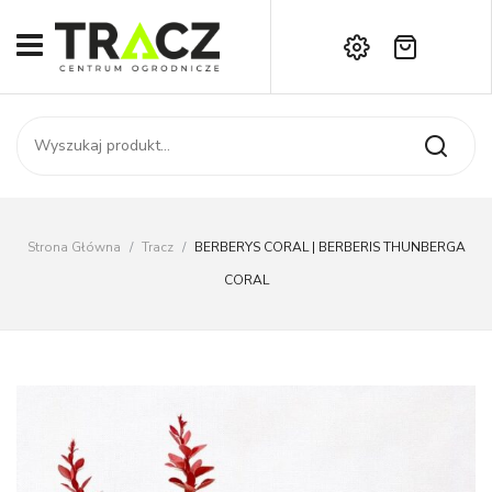
Brak produktów w koszyku.
START
Darmowa dostawa już od 1000 zł!
SKLEP
Zadzwoń:
+42 714 14 00
USŁUGI
Zamówienie
O NAS
Moje konto
Strona Główna
/
Tracz
/
BERBERYS CORAL | BERBERIS THUNBERGA
Kontakt
AKTUALNOŚCI
CORAL
KONTAKT