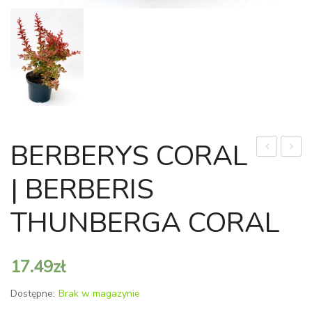
BERBERYS CORAL
BUKIETO
CZTE
| BERBERIS
MAGICAL
TAMA
MONT
PARV
THUNBERGA CORAL
BLANC
|
17.49
zł
HYDRANG
PANICULA
Dostępne:
Brak w magazynie