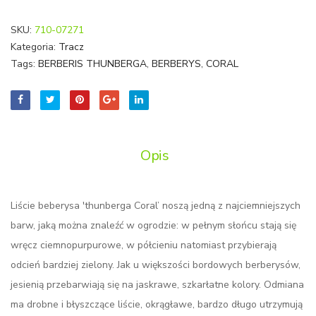
SKU:
710-07271
Kategoria:
Tracz
Tags:
BERBERIS THUNBERGA
,
BERBERYS
,
CORAL
Opis
Liście beberysa 'thunberga Coral’ noszą jedną z najciemniejszych
barw, jaką można znaleźć w ogrodzie: w pełnym słońcu stają się
wręcz ciemnopurpurowe, w półcieniu natomiast przybierają
odcień bardziej zielony. Jak u większości bordowych berberysów,
jesienią przebarwiają się na jaskrawe, szkarłatne kolory. Odmiana
ma drobne i błyszczące liście, okrągławe, bardzo długo utrzymują