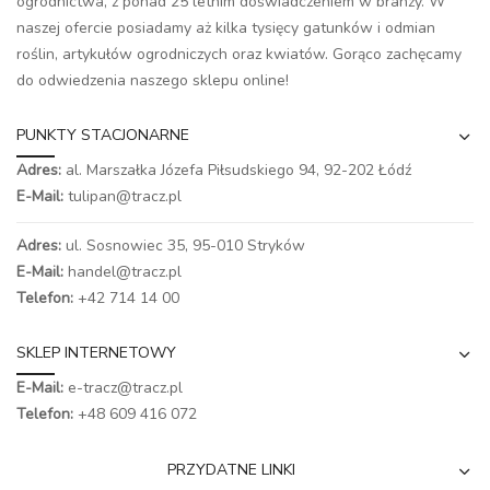
ogrodnictwa, z ponad 25 letnim doświadczeniem w branży. W
naszej ofercie posiadamy aż kilka tysięcy gatunków i odmian
roślin, artykułów ogrodniczych oraz kwiatów. Gorąco zachęcamy
do odwiedzenia naszego
sklepu online
!
PUNKTY STACJONARNE
Adres:
al. Marszałka Józefa Piłsudskiego 94,
92-202 Łódź
E-Mail:
tulipan@tracz.pl
Adres:
ul. Sosnowiec 35, 95-010 Stryków
E-Mail:
handel@tracz.pl
Telefon:
+42 714 14 00
SKLEP INTERNETOWY
E-Mail:
e-tracz@tracz.pl
Telefon:
+48 609 416 072
PRZYDATNE LINKI