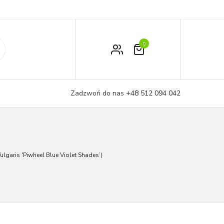
0
Zamówienie
Moje konto
Zadzwoń do nas
+48 512 094 042
Koszyk
ulgaris 'Piwheel Blue Violet Shades’)