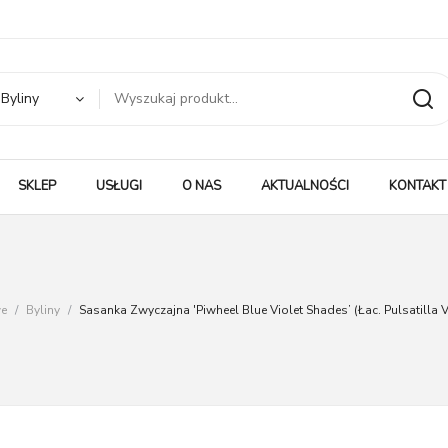
Byliny
SKLEP
USŁUGI
O NAS
AKTUALNOŚCI
KONTAKT
e
/
Byliny
/
Sasanka Zwyczajna 'Piwheel Blue Violet Shades’ (Łac. Pulsatilla V