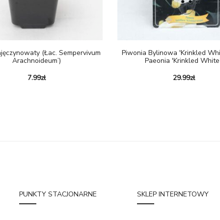
ajęczynowaty (Łac. Sempervivum
Piwonia Bylinowa 'Krinkled Whi
Arachnoideum’)
Paeonia 'Krinkled White’
7.99
zł
29.99
zł
PUNKTY STACJONARNE
SKLEP INTERNETOWY