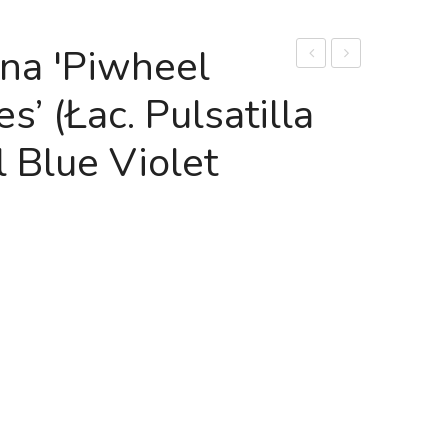
na 'Piwheel
Zwyczajna
Wysokogórska
s’ (Łac. Pulsatilla
'Pinwheel
(Łac.
Dark
Delosperma
 Blue Violet
Red
Lineare’)
Shades’
(Łac.
Pulsatilla
Vulgaris
'Pinwheel
Dark
Red
Shades’)