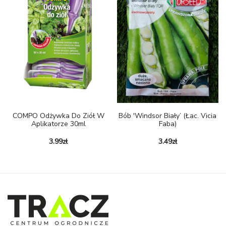
COMPO Odżywka Do Ziół W
Bób 'Windsor Biały’ (łac. Vicia
Aplikatorze 30ml
Faba)
3.99
zł
3.49
zł