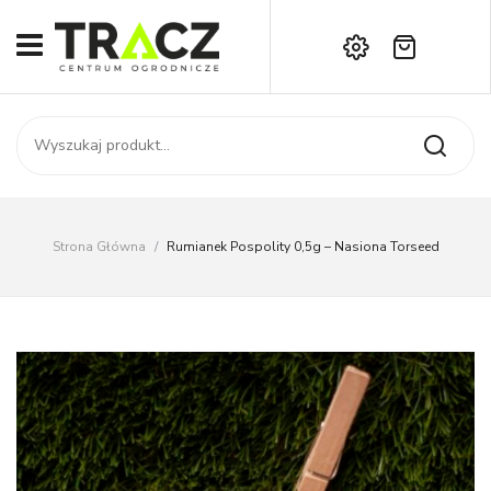
Brak produktów w koszyku.
START
Darmowa dostawa już od 1000 zł!
SKLEP
Zadzwoń:
+42 714 14 00
USŁUGI
Zamówienie
O NAS
Moje konto
Strona Główna
/
Rumianek Pospolity 0,5g – Nasiona Torseed
Kontakt
AKTUALNOŚCI
KONTAKT