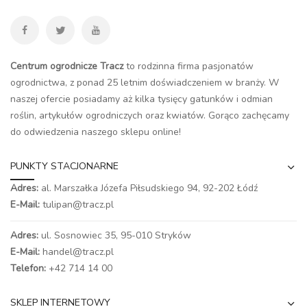
Centrum ogrodnicze Tracz
to rodzinna firma pasjonatów
ogrodnictwa, z ponad 25 letnim doświadczeniem w branży. W
naszej ofercie posiadamy aż kilka tysięcy gatunków i odmian
roślin, artykułów ogrodniczych oraz kwiatów. Gorąco zachęcamy
do odwiedzenia naszego
sklepu online
!
PUNKTY STACJONARNE
Adres:
al. Marszałka Józefa Piłsudskiego 94,
92-202 Łódź
E-Mail:
tulipan@tracz.pl
Adres:
ul. Sosnowiec 35, 95-010 Stryków
E-Mail:
handel@tracz.pl
Telefon:
+42 714 14 00
SKLEP INTERNETOWY