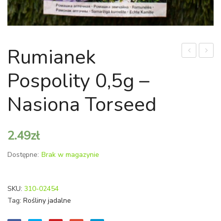
Rumianek
dzika
ogro
Pospolity 0,5g –
Diplotaxis
50g
Tenuifolia
–
Nasiona Torseed
0,5g
nasion
–
Torse
2.49
zł
nasiona
Torseed
Dostępne:
Brak w magazynie
SKU:
310-02454
Tag:
Rośliny jadalne