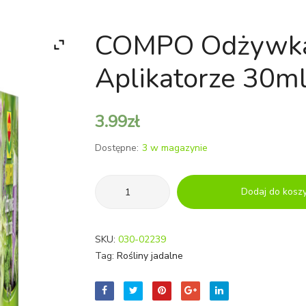
COMPO Odżywka
Aplikatorze 30m
3.99
zł
Dostępne:
3 w magazynie
ilość
Dodaj do kosz
COMPO
Odżywka
do
SKU:
030-02239
ziół
Tag:
Rośliny jadalne
w
aplikatorze
30ml