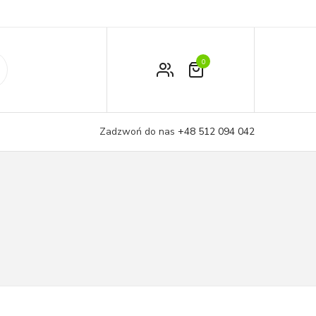
0
Zamówienie
Moje konto
Zadzwoń do nas
+48 512 094 042
Koszyk