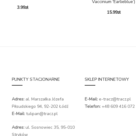
Vaccinium 'Earlieblue’)
3.99
zł
15.99
zł
PUNKTY STACJONARNE
SKLEP INTERNETOWY
Adres:
al. Marszałka Józefa
E-Mail:
e-tracz@tracz.pl
Piłsudskiego 94,
92-202 Łódź
Telefon:
+48 609 416 072
E-Mail:
tulipan@tracz.pl
Adres:
ul. Sosnowiec 35, 95-010
Stryków