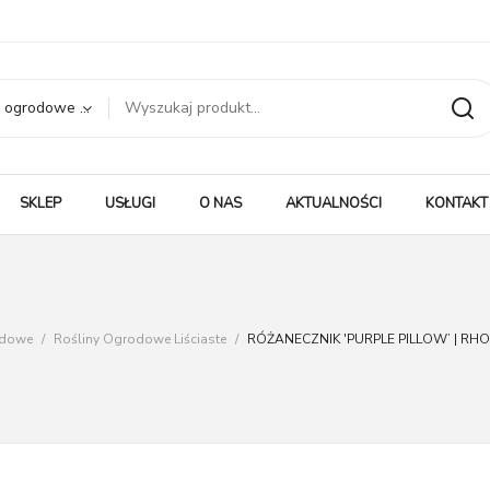
Rośliny ogrodowe liściaste
SKLEP
USŁUGI
O NAS
AKTUALNOŚCI
KONTAKT
odowe
/
Rośliny Ogrodowe Liściaste
/
RÓŻANECZNIK 'PURPLE PILLOW’ | RH