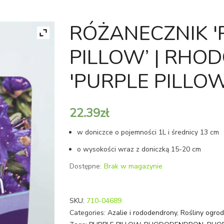
RÓŻANECZNIK '
PILLOW’ | RH
'PURPLE PILLOW
22.39
zł
w doniczce o pojemności 1L i średnicy 13 cm
o wysokości wraz z doniczką 15-20 cm
Dostępne:
Brak w magazynie
SKU:
710-04689
Categories:
Azalie i rododendrony
,
Rośliny ogrod