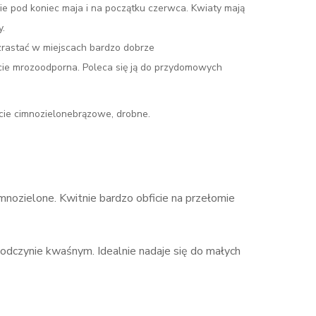
icie pod koniec maja i na początku czerwca. Kwiaty mają
y.
zrastać w miejscach bardzo dobrze
cie mrozoodporna. Poleca się ją do przydomowych
cie cimnozielonebrązowe, drobne.
emnozielone. Kwitnie bardzo obficie na przełomie
 odczynie kwaśnym. Idealnie nadaje się do małych