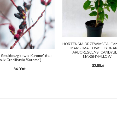
HORTENSJA DRZEWIASTA 'CA
MARSHMALLOW’ | HYDRA
ARBORESCENS 'CANDYBE
 Smukłoszyjkowa 'Kurome’ (łac.
MARSHMALLOW’
alix Gracilistyla 'Kurome’)
32.99
zł
34.99
zł