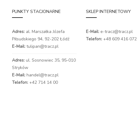
PUNKTY STACJONARNE
SKLEP INTERNETOWY
Adres:
al. Marszałka Józefa
E-Mail:
e-tracz@tracz.pl
Piłsudskiego 94,
92-202 Łódź
Telefon:
+48 609 416 072
E-Mail:
tulipan@tracz.pl
Adres:
ul. Sosnowiec 35, 95-010
Stryków
E-Mail:
handel@tracz.pl
Telefon:
+42 714 14 00