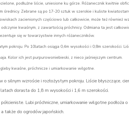
zielone, podłużne liście, uniesione ku górze. Różanecznik kwitnie obf
cm średnicy. Zebrane są po 17-20 sztuk w szerokie i kuliste kwiatostan
nowiskach zacienionych częściowo lub całkowicie, może też również w
 odczynie kwaśnym, z zawartością próchnicy. Odmiana ta jest całkowi
ezentuje się w towarzystwie innych różaneczników.
m pokroju. Po 10latach osiąga 0,4m wysokości i 0,8m szerokości. Liś
aja. Kolor ich jest purpurowoniebieski, z nieco jaśniejszym centrum.
 gleby kwaśne, próchnicze i umiarkowanie wilgotne.
 o silnym wzroście i rozłożystym pokroju. Liście błyszczące, ci
 latach dorasta do 1,8 m wysokości i 1,6 m szerokości.
półcieniste. Lubi próchniczne, umiarkowanie wilgotne podłoża o
 a także do ogrodów japońskich.