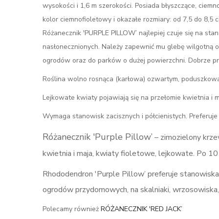
wysokości i 1,6 m szerokości. Posiada błyszczące, ciemno
kolor ciemnofioletowy i okazałe rozmiary: od 7,5 do 8,5 
Różanecznik 'PURPLE PILLOW’ najlepiej czuje się na sta
nasłonecznionych. Należy zapewnić mu glebę wilgotną o
ogrodów oraz do parków o dużej powierzchni. Dobrze pr
Roślina wolno rosnąca (karłowa) ozwartym, poduszkowaty
Lejkowate kwiaty pojawiają się na przełomie kwietnia i m
Wymaga stanowisk zacisznych i półcienistych. Preferuje
Różanecznik 'Purple Pillow’
– zimozielony krzew
kwietnia i maja, kwiaty fioletowe, lejkowate. Po 10
Rhododendron 'Purple Pillow’ preferuje stanowiska 
ogrodów przydomowych, na skalniaki, wrzosowiska,
Polecamy również
RÓŻANECZNIK 'RED JACK’