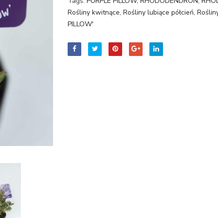
Tags:
PURPLE PILLOW
,
RHODODENDRON
,
RHOD
Rośliny kwitnące
,
Rośliny lubiące półcień
,
Roślin
PILLOW'