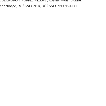
ODENDRON 'PURPLE PILLOW'
,
Rośliny kwaśnolubne
,
y pachnące
,
RÓŻANECZNIK
,
RÓŻANECZNIK 'PURPLE