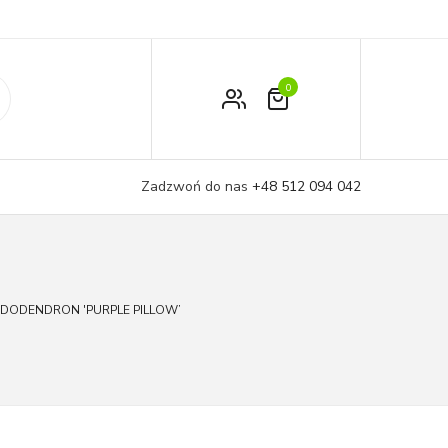
0
Zamówienie
Moje konto
Zadzwoń do nas
+48 512 094 042
Koszyk
ODODENDRON 'PURPLE PILLOW’