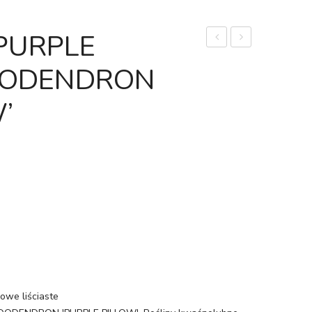
PURPLE
'Azurika’
'WREN’
ODODENDRON
(łac.
|
Rhododendron
RHODODENDR
’
'Azurika’)
'WREN’
owe liściaste