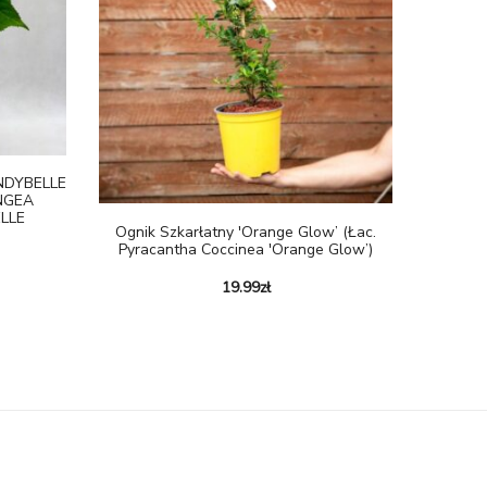
NDYBELLE
NGEA
LLE
Ognik Szkarłatny 'Orange Glow’ (łac.
Pyracantha Coccinea 'Orange Glow’)
19.99
zł