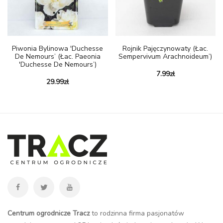
Piwonia Bylinowa 'Duchesse
Rojnik Pajęczynowaty (Łac.
De Nemours’ (Łac. Paeonia
Sempervivum Arachnoideum’)
'Duchesse De Nemours’)
7.99
zł
29.99
zł
Centrum ogrodnicze Tracz
to rodzinna firma pasjonatów