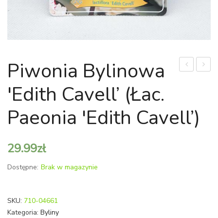
Piwonia Bylinowa
bylinowa
bylin
'Edith Cavell’ (Łac.
'Krinkled
'Nymp
White’
(Łac.
Paeonia 'Edith Cavell’)
(Łac.
Paeon
Paeonia
'Nymp
29.99
zł
'Krinkled
White’)
Dostępne:
Brak w magazynie
SKU:
710-04661
Kategoria:
Byliny