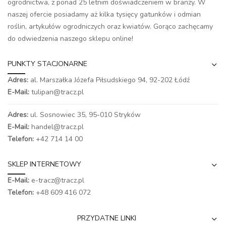
ogrodnictwa, z ponad 25 letnim doświadczeniem w branży. W
naszej ofercie posiadamy aż kilka tysięcy gatunków i odmian
roślin, artykułów ogrodniczych oraz kwiatów. Gorąco zachęcamy
do odwiedzenia naszego
sklepu online
!
PUNKTY STACJONARNE
Adres:
al. Marszałka Józefa Piłsudskiego 94,
92-202 Łódź
E-Mail:
tulipan@tracz.pl
Adres:
ul. Sosnowiec 35, 95-010 Stryków
E-Mail:
handel@tracz.pl
Telefon:
+42 714 14 00
SKLEP INTERNETOWY
E-Mail:
e-tracz@tracz.pl
Telefon:
+48 609 416 072
PRZYDATNE LINKI