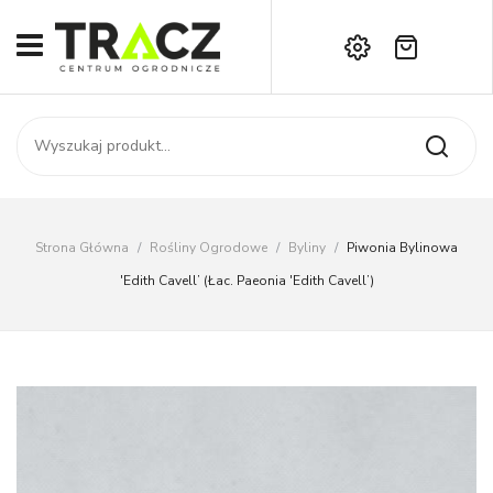
Brak produktów w koszyku.
START
Darmowa dostawa już od 1000 zł!
SKLEP
Zadzwoń:
+42 714 14 00
USŁUGI
Zamówienie
O NAS
Moje konto
Strona Główna
/
Rośliny Ogrodowe
/
Byliny
/
Piwonia Bylinowa
Kontakt
AKTUALNOŚCI
'Edith Cavell’ (Łac. Paeonia 'Edith Cavell’)
KONTAKT