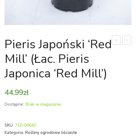
Pieris Japoński ‘Red
'Ramapo’
'Yello
Mill’ (łac. Pieris
(łac.
River’
Rhododend
(Łac.
Japonica ‘Red Mill’)
'Ramapo’)
Magno
'Yello
44.99
zł
River’)
Dostępne:
Brak w magazynie
SKU:
710-04640
Kategoria:
Rośliny ogrodowe liściaste