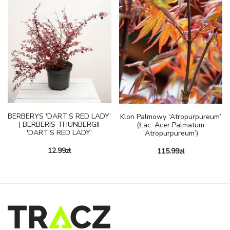
BERBERYS 'DART’S RED LADY’
Klon Palmowy 'Atropurpureum’
| BERBERIS THUNBERGII
(łac. Acer Palmatum
'DART’S RED LADY’
'Atropurpureum’)
12.99
zł
115.99
zł