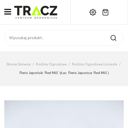
Brak produktów w koszyku.
START
Darmowa dostawa już od 1000 zł!
SKLEP
Zadzwoń:
+42 714 14 00
USŁUGI
Zamówienie
O NAS
Moje konto
Strona Główna
/
Rośliny Ogrodowe
/
Rośliny Ogrodowe Liściaste
/
Kontakt
AKTUALNOŚCI
Pieris Japoński ‘Red Mill’ (łac. Pieris Japonica ‘Red Mill’)
KONTAKT