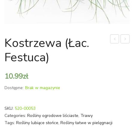
Kostrzewa (Łac.
(Łac.
(Łac.
Festuca)
Stipa)
Carex
10.99
zł
Dostępne:
Brak w magazynie
SKU:
520-00053
Categories:
Rośliny ogrodowe liściaste
,
Trawy
Tags:
Rośliny lubiące słońce
,
Rośliny łatwe w pielęgnacji