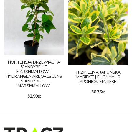
HORTENSJA DRZEWIASTA
'CANDYBELLE
MARSHMALLOW’ |
TRZMIELINA JAPOŃSKA
HYDRANGEA ARBORESCENS
'MARIEKE’ | EUONYMUS
'CANDYBELLE
JAPONICA 'MARIEKE’
MARSHMALLOW’
36.75
zł
32.99
zł