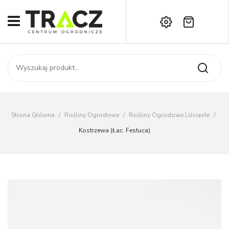
Brak produktów w koszyku.
START
Darmowa dostawa już od 1000 zł!
SKLEP
Zadzwoń:
+42 714 14 00
USŁUGI
Zamówienie
O NAS
Moje konto
Strona Główna
/
Rośliny Ogrodowe
/
Rośliny Ogrodowe Liściaste
/
Kontakt
AKTUALNOŚCI
Kostrzewa (Łac. Festuca)
KONTAKT