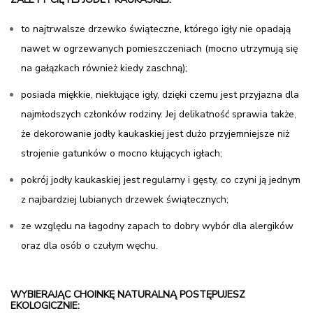
to najtrwalsze drzewko świąteczne, którego igły nie opadają
nawet w ogrzewanych pomieszczeniach (mocno utrzymują się
na gałązkach również kiedy zaschną);
posiada miękkie, niekłujące igły, dzięki czemu jest przyjazna dla
najmłodszych członków rodziny. Jej delikatność sprawia także,
że dekorowanie jodły kaukaskiej jest dużo przyjemniejsze niż
strojenie gatunków o mocno kłujących igłach;
pokrój jodły kaukaskiej jest regularny i gęsty, co czyni ją jednym
z najbardziej lubianych drzewek świątecznych;
ze względu na łagodny zapach to dobry wybór dla alergików
oraz dla osób o czułym węchu.
WYBIERAJĄC CHOINKĘ NATURALNĄ POSTĘPUJESZ
EKOLOGICZNIE: