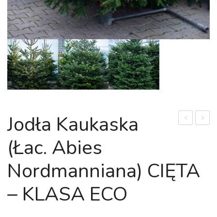
Jodła Kaukaska
Croton
'Mrs.
(łac. Abies
„Mora”
Iceton
(łac.
(łac.
Nordmanniana) CIĘTA
Codiaeum
Codia
variegatum
varie
– KLASA ECO
„Mora”)
'Mrs.
Iceton