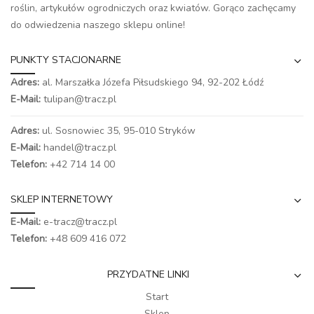
roślin, artykułów ogrodniczych oraz kwiatów. Gorąco zachęcamy
do odwiedzenia naszego
sklepu online
!
PUNKTY STACJONARNE
Adres:
al. Marszałka Józefa Piłsudskiego 94,
92-202 Łódź
E-Mail:
tulipan@tracz.pl
Adres:
ul. Sosnowiec 35, 95-010 Stryków
E-Mail:
handel@tracz.pl
Telefon:
+42 714 14 00
SKLEP INTERNETOWY
E-Mail:
e-tracz@tracz.pl
Telefon:
+48 609 416 072
PRZYDATNE LINKI
Start
Sklep