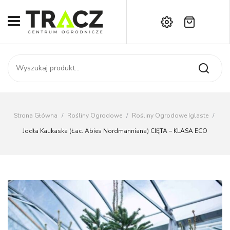
Brak produktów w koszyku.
START
Darmowa dostawa już od 1000 zł!
SKLEP
Zadzwoń:
+42 714 14 00
USŁUGI
Zamówienie
O NAS
Moje konto
Strona Główna
/
Rośliny Ogrodowe
/
Rośliny Ogrodowe Iglaste
/
Kontakt
AKTUALNOŚCI
Jodła Kaukaska (łac. Abies Nordmanniana) CIĘTA – KLASA ECO
KONTAKT