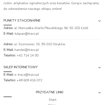
roślin, artykułów ogrodniczych oraz kwiatów. Gorąco zachęcamy
do odwiedzenia naszego
sklepu online
!
PUNKTY STACJONARNE
Adres:
al. Marszałka Józefa Piłsudskiego 94,
92-202 Łódź
E-Mail:
tulipan@tracz.pl
Adres:
ul. Sosnowiec 35, 95-010 Stryków
E-Mail:
handel@tracz.pl
Telefon:
+42 714 14 00
SKLEP INTERNETOWY
E-Mail:
e-tracz@tracz.pl
Telefon:
+48 609 416 072
PRZYDATNE LINKI
Start