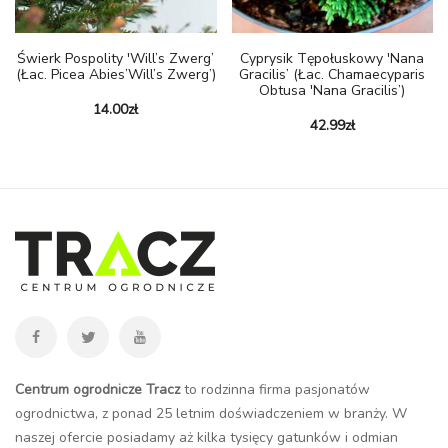
Świerk Pospolity 'Will’s Zwerg’
Cyprysik Tępołuskowy 'Nana
(Łac. Picea Abies’Will’s Zwerg’)
Gracilis’ (łac. Chamaecyparis
Obtusa 'Nana Gracilis’)
14.00
zł
42.99
zł
Centrum ogrodnicze Tracz
to rodzinna firma pasjonatów
ogrodnictwa, z ponad 25 letnim doświadczeniem w branży. W
naszej ofercie posiadamy aż kilka tysięcy gatunków i odmian