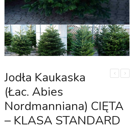
Jodła Kaukaska
kaukaska
kauka
(łac. Abies
(łac.
(łac.
Abies
Abies
Nordmanniana) CIĘTA
nordmannia
nordm
W
CIĘTA
– KLASA STANDARD
DONICY
–
–
KLAS