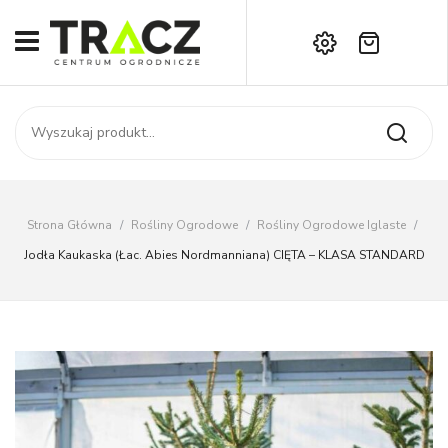
Brak produktów w koszyku.
START
Darmowa dostawa już od 1000 zł!
SKLEP
Zadzwoń:
+42 714 14 00
USŁUGI
Zamówienie
O NAS
Moje konto
Strona Główna
/
Rośliny Ogrodowe
/
Rośliny Ogrodowe Iglaste
/
Kontakt
AKTUALNOŚCI
Jodła Kaukaska (łac. Abies Nordmanniana) CIĘTA – KLASA STANDARD
KONTAKT