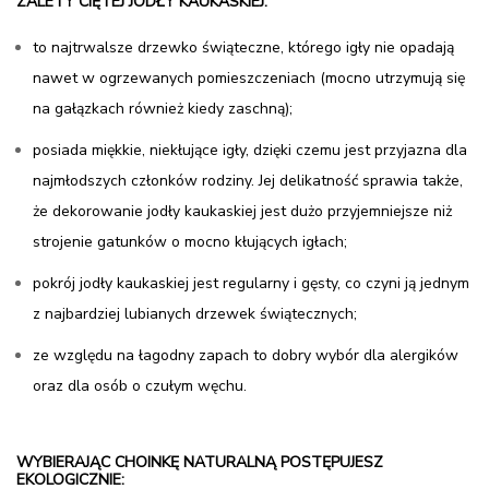
ZALETY CIĘTEJ JODŁY KAUKASKIEJ:
to najtrwalsze drzewko świąteczne, którego igły nie opadają
nawet w ogrzewanych pomieszczeniach (mocno utrzymują się
na gałązkach również kiedy zaschną);
posiada miękkie, niekłujące igły, dzięki czemu jest przyjazna dla
najmłodszych członków rodziny. Jej delikatność sprawia także,
że dekorowanie jodły kaukaskiej jest dużo przyjemniejsze niż
strojenie gatunków o mocno kłujących igłach;
pokrój jodły kaukaskiej jest regularny i gęsty, co czyni ją jednym
z najbardziej lubianych drzewek świątecznych;
ze względu na łagodny zapach to dobry wybór dla alergików
oraz dla osób o czułym węchu.
WYBIERAJĄC CHOINKĘ NATURALNĄ POSTĘPUJESZ
EKOLOGICZNIE: