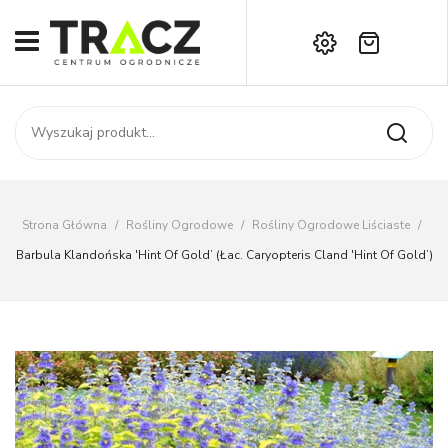
Brak produktów w koszyku.
START
Darmowa dostawa już od 1000 zł!
SKLEP
Zadzwoń:
+42 714 14 00
USŁUGI
Zamówienie
O NAS
Moje konto
Strona Główna
/
Rośliny Ogrodowe
/
Rośliny Ogrodowe Liściaste
/
Kontakt
AKTUALNOŚCI
Barbula Klandońska 'Hint Of Gold’ (łac. Caryopteris Cland 'Hint Of Gold’)
KONTAKT