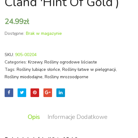
Cland 'Hint Of Gold’)
'Purpl
Heart’
24.99
zł
Dostępne:
Brak w magazynie
SKU:
905-00204
Categories:
Krzewy
,
Rośliny ogrodowe liściaste
Tags:
Rośliny lubiące słońce
,
Rośliny łatwe w pielęgnacji
,
Rośliny miododajne
,
Rośliny mrozoodporne
Opis
Informacje Dodatkowe