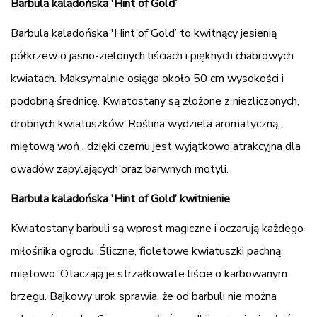
Barbula kaladońska 'Hint of Gold’
Barbula kaladońska 'Hint of Gold’ to kwitnący jesienią
półkrzew o jasno-zielonych liściach i pięknych chabrowych
kwiatach. Maksymalnie osiąga około 50 cm wysokości i
podobną średnicę. Kwiatostany są złożone z niezliczonych,
drobnych kwiatuszków. Roślina wydziela aromatyczną,
miętową woń , dzięki czemu jest wyjątkowo atrakcyjna dla
owadów zapylających oraz barwnych motyli.
Barbula kaladońska 'Hint of Gold’ kwitnienie
Kwiatostany barbuli są wprost magiczne i oczarują każdego
miłośnika ogrodu .Śliczne, fioletowe kwiatuszki pachną
miętowo. Otaczają je strzałkowate liście o karbowanym
brzegu. Bajkowy urok sprawia, że od barbuli nie można