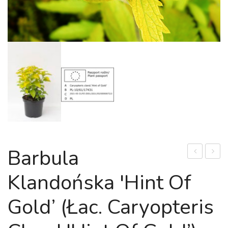
Barbula
bucharska
'Purpl
Klandońska 'Hint Of
(Łac.
Heart’
Fallopia
(łac.
Gold’ (łac. Caryopteris
baldschuani
Hosta
hybrid