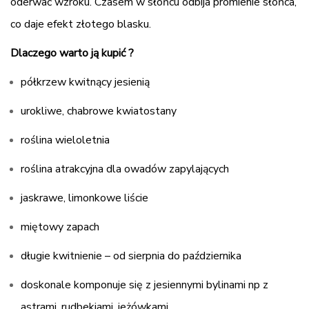
oderwać wzroku. Czasem w słońcu odbija promienie słońca,
co daje efekt złotego blasku.
Dlaczego warto ją kupić ?
półkrzew kwitnący jesienią
urokliwe, chabrowe kwiatostany
roślina wieloletnia
roślina atrakcyjna dla owadów zapylających
jaskrawe, limonkowe liście
miętowy zapach
długie kwitnienie – od sierpnia do października
doskonale komponuje się z jesiennymi bylinami np z
astrami, rudbekiami, jeżówkami.