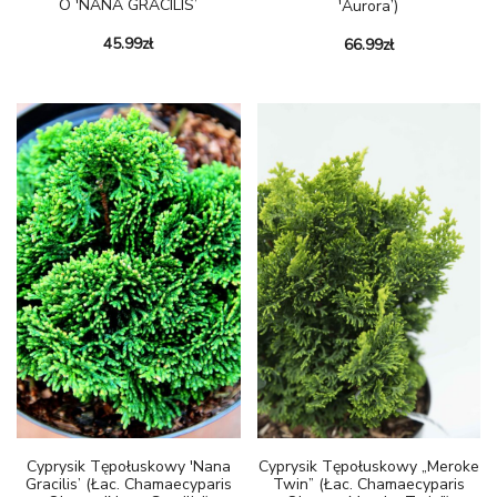
O 'NANA GRACILIS’
'Aurora’)
45.99
zł
66.99
zł
Cyprysik Tępołuskowy 'Nana
Cyprysik Tępołuskowy „Meroke
Gracilis’ (łac. Chamaecyparis
Twin” (łac. Chamaecyparis