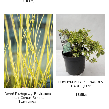
10.00
zł
EUONYMUS FORT. 'GARDEN
HARLEQUIN’
Dereń Rozłogowy ‘Flaviramea’
18.99
zł
(Łac. Cornus Sericea
‘Flaviramea’)