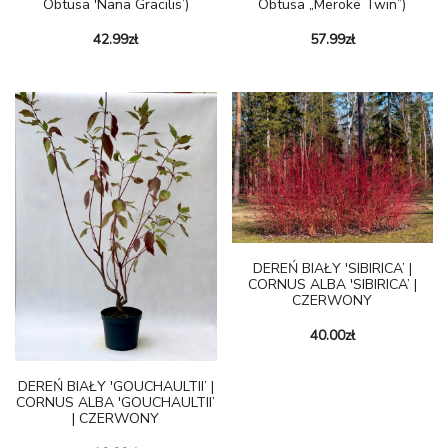
Obtusa 'Nana Gracilis’)
Obtusa „Meroke Twin”)
42.99
zł
57.99
zł
DEREŃ BIAŁY 'SIBIRICA’ |
CORNUS ALBA 'SIBIRICA’ |
CZERWONY
40.00
zł
DEREŃ BIAŁY 'GOUCHAULTII’ |
CORNUS ALBA 'GOUCHAULTII’
| CZERWONY