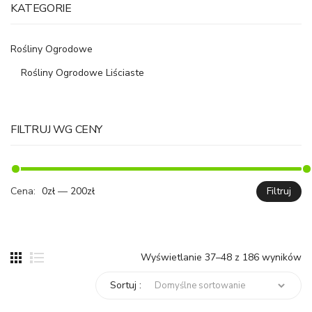
KATEGORIE
Rośliny Ogrodowe
Rośliny Ogrodowe Liściaste
FILTRUJ WG CENY
Cena:
0zł
—
200zł
Filtruj
C
C
mi
ma
Wyświetlanie 37–48 z 186 wyników
Sortuj :