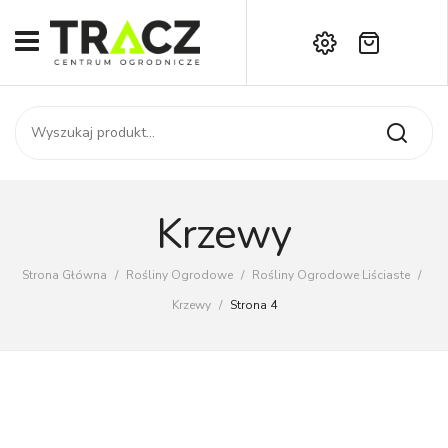
Brak produktów w koszyku.
START
Darmowa dostawa już od 1000 zł!
SKLEP
Zadzwoń:
+42 714 14 00
USŁUGI
Zamówienie
O NAS
Moje konto
Krzewy
Kontakt
AKTUALNOŚCI
Strona Główna
/
Rośliny Ogrodowe
/
Rośliny Ogrodowe Liściaste
/
KONTAKT
Krzewy
/
Strona 4