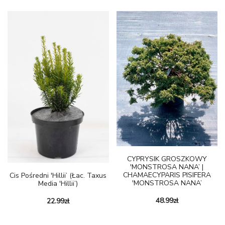
CYPRYSIK GROSZKOWY
'MONSTROSA NANA’ |
CHAMAECYPARIS PISIFERA
Cis Pośredni 'Hillii’ (łac. Taxus
'MONSTROSA NANA’
Media 'Hillii’)
48.99
zł
22.99
zł