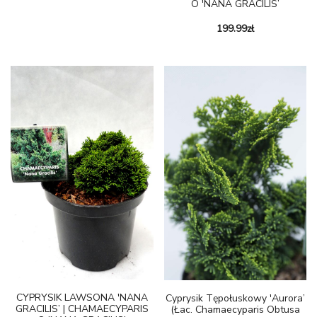
O 'NANA GRACILIS’
199.99
zł
CYPRYSIK LAWSONA 'NANA
Cyprysik Tępołuskowy 'Aurora’
GRACILIS’ | CHAMAECYPARIS
(łac. Chamaecyparis Obtusa