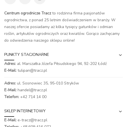
Centrum ogrodnicze Tracz
to rodzinna firma pasjonatów
ogrodnictwa, z ponad 25 letnim doświadczeniem w branży. W
naszej ofercie posiadamy aż kilka tysięcy gatunków i odmian
roślin, artykułów ogrodniczych oraz kwiatów. Gorąco zachęcamy
do odwiedzenia naszego
sklepu online
!
PUNKTY STACJONARNE
Adres:
al. Marszałka Józefa Piłsudskiego 94,
92-202 Łódź
E-Mail:
tulipan@tracz.pl
Adres:
ul. Sosnowiec 35, 95-010 Stryków
E-Mail:
handel@tracz.pl
Telefon:
+42 714 14 00
SKLEP INTERNETOWY
E-Mail:
e-tracz@tracz.pl
Telefon:
+48 609 416 072