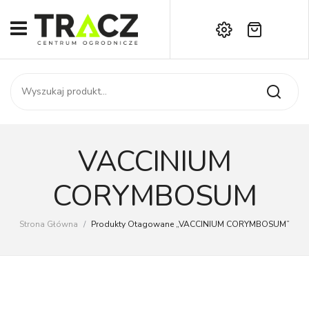
Brak produktów w koszyku.
START
Darmowa dostawa już od 1000 zł!
SKLEP
Zadzwoń:
+42 714 14 00
USŁUGI
Zamówienie
O NAS
Moje konto
VACCINIUM
Kontakt
AKTUALNOŚCI
CORYMBOSUM
KONTAKT
Strona Główna
/
Produkty Otagowane „VACCINIUM CORYMBOSUM”