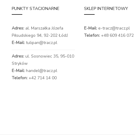
PUNKTY STACJONARNE
SKLEP INTERNETOWY
Adres:
al. Marszałka Józefa
E-Mail:
e-tracz@tracz.pl
Piłsudskiego 94,
92-202 Łódź
Telefon:
+48 609 416 072
E-Mail:
tulipan@tracz.pl
Adres:
ul. Sosnowiec 35, 95-010
Stryków
E-Mail:
handel@tracz.pl
Telefon:
+42 714 14 00