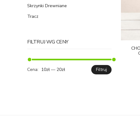
Skrzynki Drewniane
Tracz
FILTRUJ WG CENY
CHO
Cena:
10zł
—
20zł
Filtruj
Cena
Cena
min.
maks.