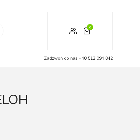
0
Zamówienie
Moje konto
Zadzwoń do nas
+48 512 094 042
Koszyk
ELOH