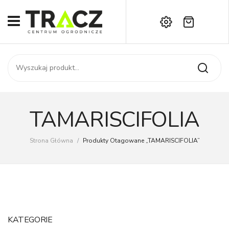
Brak produktów w koszyku.
START
Darmowa dostawa już od 1000 zł!
SKLEP
Zadzwoń:
+42 714 14 00
USŁUGI
Zamówienie
O NAS
Moje konto
TAMARISCIFOLIA
Kontakt
AKTUALNOŚCI
Strona Główna
/
Produkty Otagowane „TAMARISCIFOLIA”
KONTAKT
KATEGORIE