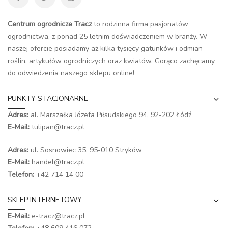
Centrum ogrodnicze Tracz
to rodzinna firma pasjonatów
ogrodnictwa, z ponad 25 letnim doświadczeniem w branży. W
naszej ofercie posiadamy aż kilka tysięcy gatunków i odmian
roślin, artykułów ogrodniczych oraz kwiatów. Gorąco zachęcamy
do odwiedzenia naszego
sklepu online
!
PUNKTY STACJONARNE
Adres:
al. Marszałka Józefa Piłsudskiego 94,
92-202 Łódź
E-Mail:
tulipan@tracz.pl
Adres:
ul. Sosnowiec 35, 95-010 Stryków
E-Mail:
handel@tracz.pl
Telefon:
+42 714 14 00
SKLEP INTERNETOWY
E-Mail:
e-tracz@tracz.pl