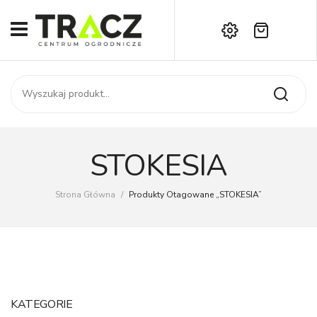
Brak produktów w koszyku.
START
Darmowa dostawa już od 1000 zł!
SKLEP
Zadzwoń:
+42 714 14 00
USŁUGI
Zamówienie
O NAS
Moje konto
STOKESIA
Kontakt
AKTUALNOŚCI
Strona Główna
/
Produkty Otagowane „STOKESIA”
KONTAKT
KATEGORIE