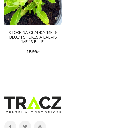
STOKEZJA GŁADKA 'MEL’S
BLUE’ | STOKESIA LAEVIS
'MEL’S BLUE’
18.99
zł