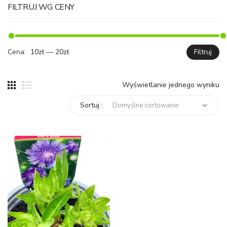
FILTRUJ WG CENY
Cena:
10zł
—
20zł
Filtruj
C
C
mi
ma
Wyświetlanie jednego wyniku
Sortuj :