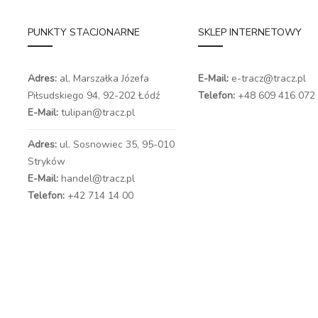
PUNKTY STACJONARNE
SKLEP INTERNETOWY
Adres:
al. Marszałka Józefa
E-Mail:
e-tracz@tracz.pl
Piłsudskiego 94,
92-202 Łódź
Telefon:
+48 609 416 072
E-Mail:
tulipan@tracz.pl
Adres:
ul. Sosnowiec 35, 95-010
Stryków
E-Mail:
handel@tracz.pl
Telefon:
+42 714 14 00