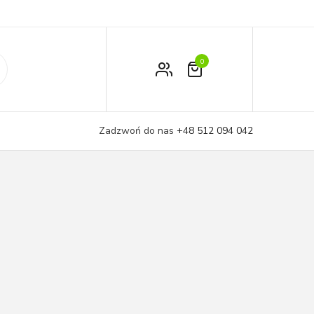
0
Zamówienie
Moje konto
Zadzwoń do nas
+48 512 094 042
Koszyk