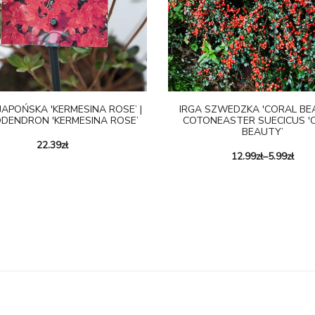
JAPOŃSKA 'KERMESINA ROSE’ |
IRGA SZWEDZKA 'CORAL BEA
DENDRON 'KERMESINA ROSE’
COTONEASTER SUECICUS '
BEAUTY’
22.39
zł
12.99
zł
–
5.99
zł