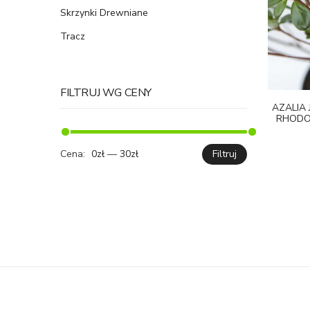
Skrzynki Drewniane
Tracz
FILTRUJ WG CENY
AZALIA 
RHODO
Cena:
0zł
—
30zł
Filtruj
Cena
Cena
min.
maks.