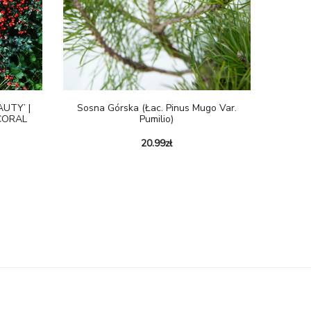
Sosna Górska (łac. Pinus Mugo Var.
UTY’ |
Pumilio)
CORAL
20.99
zł