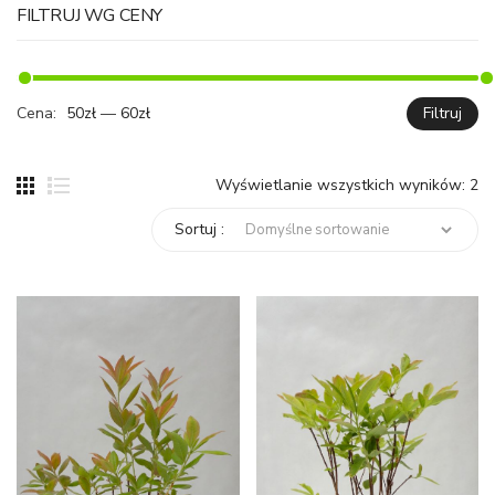
FILTRUJ WG CENY
Cena:
50zł
—
60zł
Filtruj
C
C
mi
ma
Wyświetlanie wszystkich wyników: 2
Sortuj :