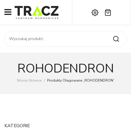
Brak produktów w koszyku.
START
Darmowa dostawa już od 1000 zł!
SKLEP
Zadzwoń:
+42 714 14 00
USŁUGI
Zamówienie
O NAS
Moje konto
ROHODENDRON
Kontakt
AKTUALNOŚCI
Strona Główna
/
Produkty Otagowane „ROHODENDRON”
KONTAKT
KATEGORIE