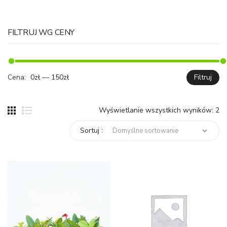
FILTRUJ WG CENY
Cena:
0zł
—
150zł
Filtruj
C
C
mi
ma
Wyświetlanie wszystkich wyników: 2
Sortuj :