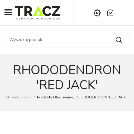
Brak produktów w koszyku.
START
Darmowa dostawa już od 1000 zł!
SKLEP
Zadzwoń:
+42 714 14 00
USŁUGI
Zamówienie
O NAS
Moje konto
RHODODENDRON
Kontakt
AKTUALNOŚCI
'RED JACK'
KONTAKT
Strona Główna
/
Produkty Otagowane „RHODODENDRON 'RED JACK'”