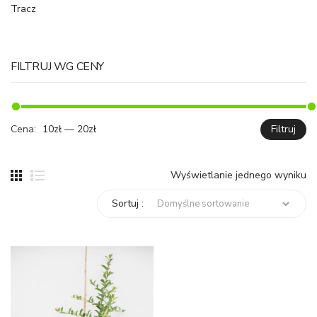
Tracz
FILTRUJ WG CENY
Cena:
10zł
—
20zł
Filtruj
C
C
mi
ma
Wyświetlanie jednego wyniku
Sortuj :