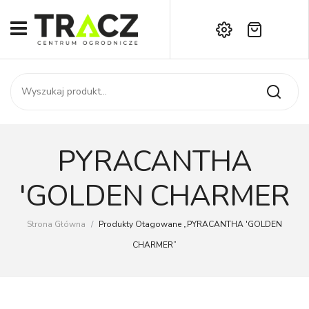
Brak produktów w koszyku.
START
Darmowa dostawa już od 1000 zł!
SKLEP
Zadzwoń:
+42 714 14 00
USŁUGI
Zamówienie
O NAS
Moje konto
PYRACANTHA
Kontakt
AKTUALNOŚCI
'GOLDEN CHARMER
KONTAKT
Strona Główna
/
Produkty Otagowane „PYRACANTHA 'GOLDEN
CHARMER”