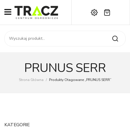
Brak produktów w koszyku.
START
Darmowa dostawa już od 1000 zł!
SKLEP
Zadzwoń:
+42 714 14 00
USŁUGI
Zamówienie
O NAS
Moje konto
PRUNUS SERR
Kontakt
AKTUALNOŚCI
Strona Główna
/
Produkty Otagowane „PRUNUS SERR”
KONTAKT
KATEGORIE