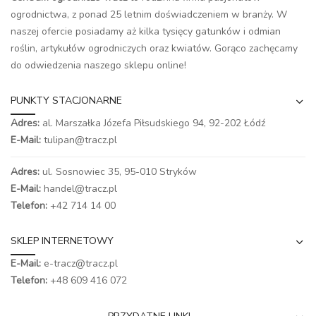
ogrodnictwa, z ponad 25 letnim doświadczeniem w branży. W
naszej ofercie posiadamy aż kilka tysięcy gatunków i odmian
roślin, artykułów ogrodniczych oraz kwiatów. Gorąco zachęcamy
do odwiedzenia naszego
sklepu online
!
PUNKTY STACJONARNE
Adres:
al. Marszałka Józefa Piłsudskiego 94,
92-202 Łódź
E-Mail:
tulipan@tracz.pl
Adres:
ul. Sosnowiec 35, 95-010 Stryków
E-Mail:
handel@tracz.pl
Telefon:
+42 714 14 00
SKLEP INTERNETOWY
E-Mail:
e-tracz@tracz.pl
Telefon:
+48 609 416 072