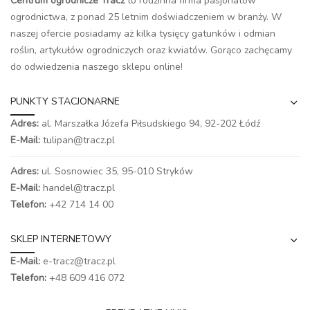
Centrum ogrodnicze Tracz
to rodzinna firma pasjonatów
ogrodnictwa, z ponad 25 letnim doświadczeniem w branży. W
naszej ofercie posiadamy aż kilka tysięcy gatunków i odmian
roślin, artykułów ogrodniczych oraz kwiatów. Gorąco zachęcamy
do odwiedzenia naszego
sklepu online
!
PUNKTY STACJONARNE
Adres:
al. Marszałka Józefa Piłsudskiego 94,
92-202 Łódź
E-Mail:
tulipan@tracz.pl
Adres:
ul. Sosnowiec 35, 95-010 Stryków
E-Mail:
handel@tracz.pl
Telefon:
+42 714 14 00
SKLEP INTERNETOWY
E-Mail:
e-tracz@tracz.pl
Telefon:
+48 609 416 072