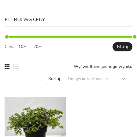
FILTRUJ WG CENY
Cena:
10zł
—
20zł
Filtruj
C
C
mi
ma
Wyświetlanie jednego wyniku
Sortuj :