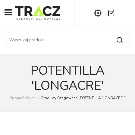
Brak produktów w koszyku.
START
Darmowa dostawa już od 1000 zł!
SKLEP
Zadzwoń:
+42 714 14 00
USŁUGI
Zamówienie
O NAS
Moje konto
POTENTILLA
Kontakt
AKTUALNOŚCI
'LONGACRE'
KONTAKT
Strona Główna
/
Produkty Otagowane „POTENTILLA 'LONGACRE'”