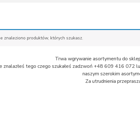
ie znaleziono produktów, których szukasz.
Trwa wgrywanie asortymentu do sklep
nie znalazłeś tego czego szukałeś zadzwoń +48 609 416 072 lub 
naszym szerokim asortyme
Za utrudnienia przeprasz