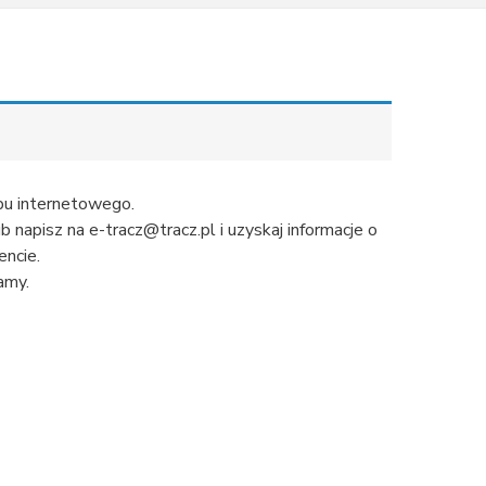
u internetowego.
napisz na e-tracz@tracz.pl i uzyskaj informacje o
ncie.
amy.