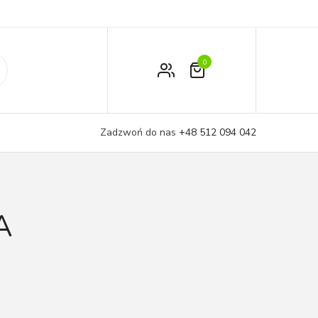
0
Zamówienie
Moje konto
Zadzwoń do nas
+48 512 094 042
Koszyk
A