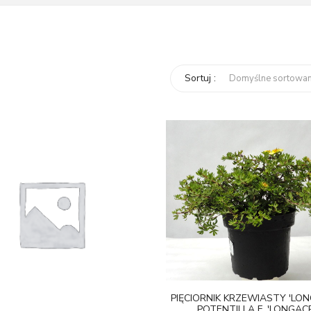
Sortuj :
PIĘCIORNIK KRZEWIASTY 'LON
POTENTILLA F. 'LONGAC