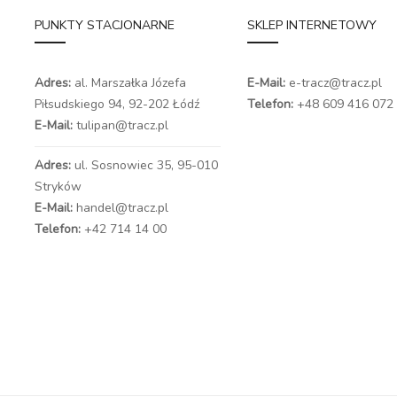
PUNKTY STACJONARNE
SKLEP INTERNETOWY
Adres:
al. Marszałka Józefa
E-Mail:
e-tracz@tracz.pl
Piłsudskiego 94,
92-202 Łódź
Telefon:
+48 609 416 072
E-Mail:
tulipan@tracz.pl
Adres:
ul. Sosnowiec 35, 95-010
Stryków
E-Mail:
handel@tracz.pl
Telefon:
+42 714 14 00