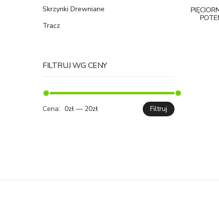
Skrzynki Drewniane
PIĘCIOR
POTEN
Tracz
FILTRUJ WG CENY
Cena:
0zł
—
20zł
Filtruj
Cena
Cena
min.
maks.