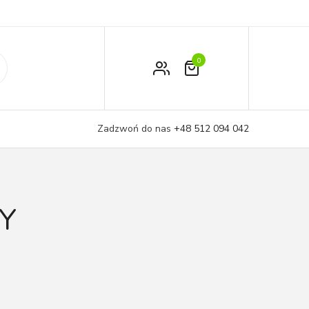
0
Zamówienie
Moje konto
Zadzwoń do nas
+48 512 094 042
Koszyk
Y