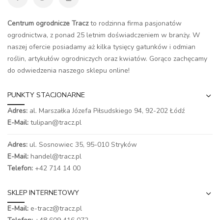
Centrum ogrodnicze Tracz
to rodzinna firma pasjonatów
ogrodnictwa, z ponad 25 letnim doświadczeniem w branży. W
naszej ofercie posiadamy aż kilka tysięcy gatunków i odmian
roślin, artykułów ogrodniczych oraz kwiatów. Gorąco zachęcamy
do odwiedzenia naszego
sklepu online
!
PUNKTY STACJONARNE
Adres:
al. Marszałka Józefa Piłsudskiego 94,
92-202 Łódź
E-Mail:
tulipan@tracz.pl
Adres:
ul. Sosnowiec 35, 95-010 Stryków
E-Mail:
handel@tracz.pl
Telefon:
+42 714 14 00
SKLEP INTERNETOWY
E-Mail:
e-tracz@tracz.pl