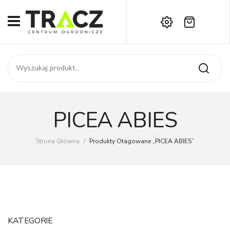
Brak produktów w koszyku.
START
Darmowa dostawa już od 1000 zł!
SKLEP
Zadzwoń:
+42 714 14 00
USŁUGI
Zamówienie
O NAS
Moje konto
PICEA ABIES
Kontakt
AKTUALNOŚCI
Strona Główna
/
Produkty Otagowane „PICEA ABIES”
KONTAKT
KATEGORIE