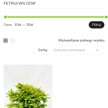
FILTRUJ WG CENY
Cena:
10zł
—
20zł
Filtruj
C
C
mi
ma
Wyświetlanie jednego wyniku
Sortuj :