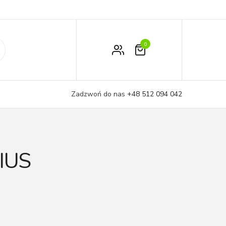
0
Zamówienie
Moje konto
Zadzwoń do nas
+48 512 094 042
Koszyk
IUS