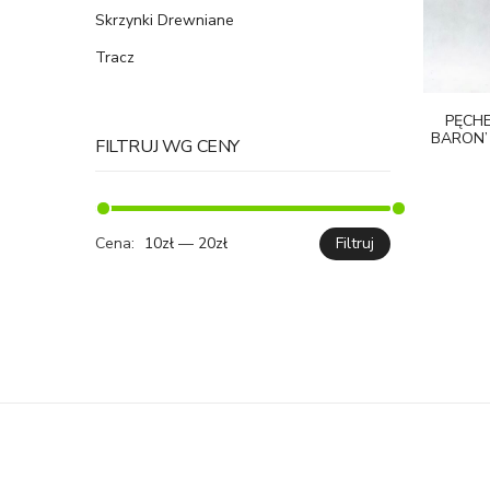
Skrzynki Drewniane
Tracz
PĘCHE
BARON’
FILTRUJ WG CENY
Cena:
10zł
—
20zł
Filtruj
Cena
Cena
min.
maks.