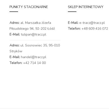
PUNKTY STACJONARNE
SKLEP INTERNETOWY
Adres:
al. Marszałka Józefa
E-Mail:
e-tracz@tracz.pl
Piłsudskiego 94,
92-202 Łódź
Telefon:
+48 609 416 072
E-Mail:
tulipan@tracz.pl
Adres:
ul. Sosnowiec 35, 95-010
Stryków
E-Mail:
handel@tracz.pl
Telefon:
+42 714 14 00