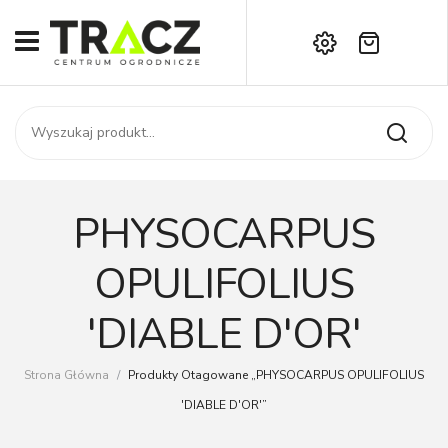
Brak produktów w koszyku.
START
Darmowa dostawa już od 1000 zł!
SKLEP
Zadzwoń:
+42 714 14 00
USŁUGI
Zamówienie
O NAS
Moje konto
PHYSOCARPUS
Kontakt
AKTUALNOŚCI
OPULIFOLIUS
KONTAKT
'DIABLE D'OR'
Strona Główna
/
Produkty Otagowane „PHYSOCARPUS OPULIFOLIUS
'DIABLE D'OR'”