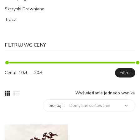
Skrzynki Drewniane
Tracz
FILTRUJ WG CENY
Cena:
10zł
—
20zł
Filtruj
C
C
mi
ma
Wyświetlanie jednego wyniku
Sortuj :