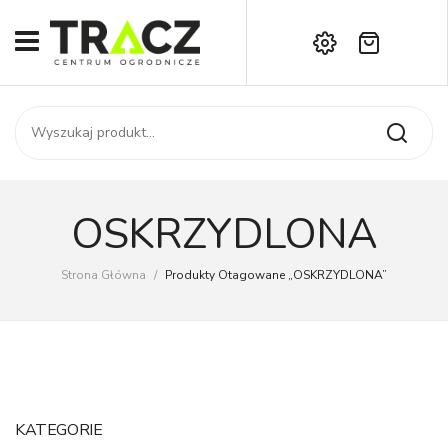
Brak produktów w koszyku.
START
Darmowa dostawa już od 1000 zł!
SKLEP
Zadzwoń:
+42 714 14 00
USŁUGI
Zamówienie
O NAS
Moje konto
OSKRZYDLONA
Kontakt
AKTUALNOŚCI
Strona Główna
/
Produkty Otagowane „OSKRZYDLONA”
KONTAKT
KATEGORIE