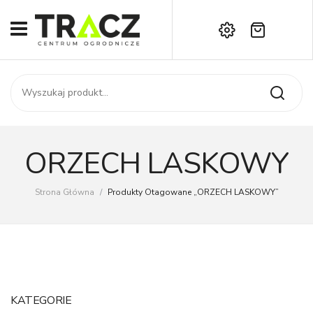
Brak produktów w koszyku.
START
Darmowa dostawa już od 1000 zł!
SKLEP
Zadzwoń:
+42 714 14 00
USŁUGI
Zamówienie
O NAS
Moje konto
ORZECH LASKOWY
Kontakt
AKTUALNOŚCI
Strona Główna
/
Produkty Otagowane „ORZECH LASKOWY”
KONTAKT
KATEGORIE