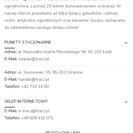
ogrodnictwa, z ponad 25 letnim doświadczeniem w branży. W
naszej ofercie posiadamy aż kilka tysięcy gatunków i odmian
roślin, artykułów ogrodniczych oraz kwiatów. Gorąco zachęcamy
do odwiedzenia naszego
sklepu online
!
PUNKTY STACJONARNE
Adres:
al. Marszałka Józefa Piłsudskiego 94,
92-202 Łódź
E-Mail:
tulipan@tracz.pl
Adres:
ul. Sosnowiec 35, 95-010 Stryków
E-Mail:
handel@tracz.pl
Telefon:
+42 714 14 00
SKLEP INTERNETOWY
E-Mail:
e-tracz@tracz.pl
Telefon:
+48 609 416 072