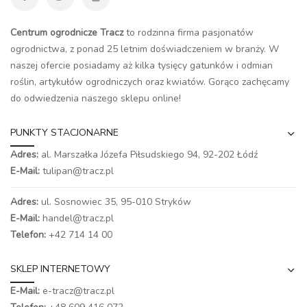
Centrum ogrodnicze Tracz
to rodzinna firma pasjonatów
ogrodnictwa, z ponad 25 letnim doświadczeniem w branży. W
naszej ofercie posiadamy aż kilka tysięcy gatunków i odmian
roślin, artykułów ogrodniczych oraz kwiatów. Gorąco zachęcamy
do odwiedzenia naszego
sklepu online
!
PUNKTY STACJONARNE
Adres:
al. Marszałka Józefa Piłsudskiego 94,
92-202 Łódź
E-Mail:
tulipan@tracz.pl
Adres:
ul. Sosnowiec 35, 95-010 Stryków
E-Mail:
handel@tracz.pl
Telefon:
+42 714 14 00
SKLEP INTERNETOWY
E-Mail:
e-tracz@tracz.pl