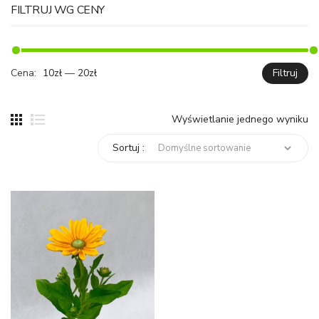
FILTRUJ WG CENY
Cena:
10zł
—
20zł
Filtruj
C
C
mi
ma
Wyświetlanie jednego wyniku
Sortuj :