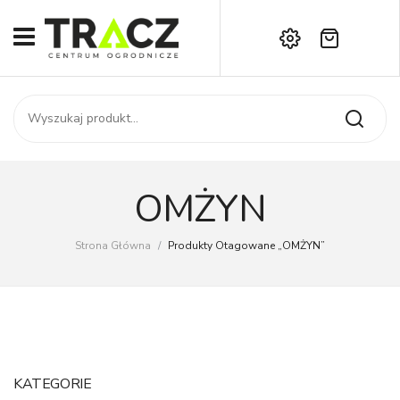
Brak produktów w koszyku.
START
Darmowa dostawa już od 1000 zł!
SKLEP
Zadzwoń:
+42 714 14 00
USŁUGI
Zamówienie
O NAS
Moje konto
OMŻYN
Kontakt
AKTUALNOŚCI
Strona Główna
/
Produkty Otagowane „OMŻYN”
KONTAKT
KATEGORIE