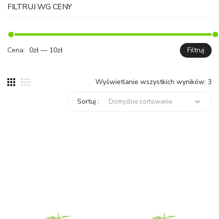
FILTRUJ WG CENY
Cena:
0zł
—
10zł
Filtruj
C
C
mi
ma
Wyświetlanie wszystkich wyników: 3
Sortuj :