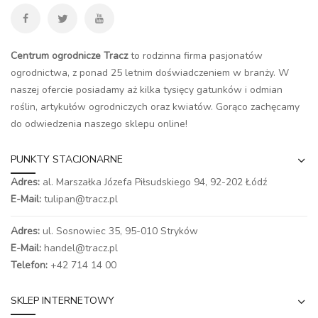
Centrum ogrodnicze Tracz
to rodzinna firma pasjonatów
ogrodnictwa, z ponad 25 letnim doświadczeniem w branży. W
naszej ofercie posiadamy aż kilka tysięcy gatunków i odmian
roślin, artykułów ogrodniczych oraz kwiatów. Gorąco zachęcamy
do odwiedzenia naszego
sklepu online
!
PUNKTY STACJONARNE
Adres:
al. Marszałka Józefa Piłsudskiego 94,
92-202 Łódź
E-Mail:
tulipan@tracz.pl
Adres:
ul. Sosnowiec 35, 95-010 Stryków
E-Mail:
handel@tracz.pl
Telefon:
+42 714 14 00
SKLEP INTERNETOWY