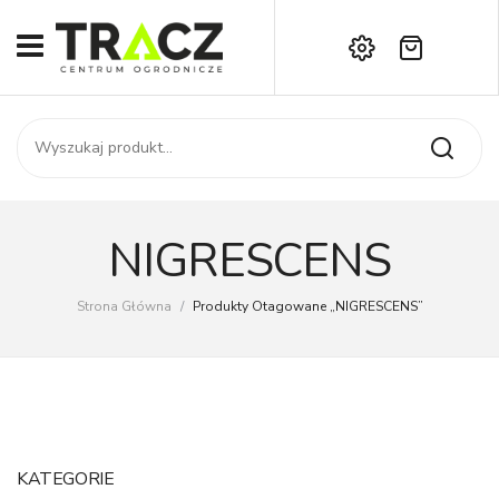
Brak produktów w koszyku.
START
Darmowa dostawa już od 1000 zł!
SKLEP
Zadzwoń:
+42 714 14 00
USŁUGI
Zamówienie
O NAS
Moje konto
NIGRESCENS
Kontakt
AKTUALNOŚCI
Strona Główna
/
Produkty Otagowane „NIGRESCENS”
KONTAKT
KATEGORIE