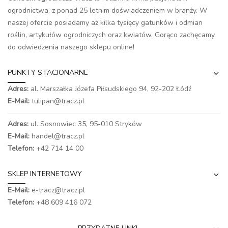
ogrodnictwa, z ponad 25 letnim doświadczeniem w branży. W
naszej ofercie posiadamy aż kilka tysięcy gatunków i odmian
roślin, artykułów ogrodniczych oraz kwiatów. Gorąco zachęcamy
do odwiedzenia naszego
sklepu online
!
PUNKTY STACJONARNE
Adres:
al. Marszałka Józefa Piłsudskiego 94,
92-202 Łódź
E-Mail:
tulipan@tracz.pl
Adres:
ul. Sosnowiec 35, 95-010 Stryków
E-Mail:
handel@tracz.pl
Telefon:
+42 714 14 00
SKLEP INTERNETOWY
E-Mail:
e-tracz@tracz.pl
Telefon:
+48 609 416 072