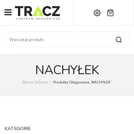
Brak produktów w koszyku.
START
Darmowa dostawa już od 1000 zł!
SKLEP
Zadzwoń:
+42 714 14 00
USŁUGI
Zamówienie
O NAS
Moje konto
NACHYŁEK
Kontakt
AKTUALNOŚCI
Strona Główna
/
Produkty Otagowane „NACHYŁEK”
KONTAKT
KATEGORIE