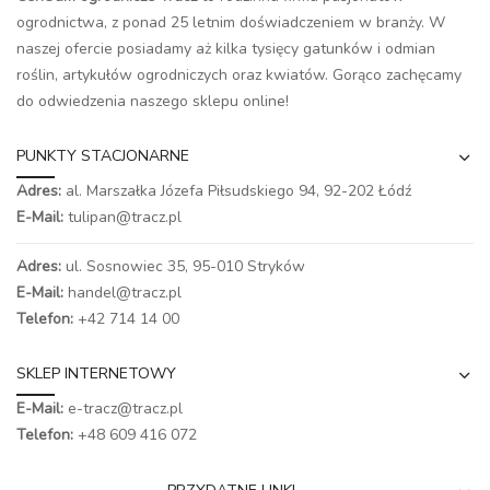
ogrodnictwa, z ponad 25 letnim doświadczeniem w branży. W
naszej ofercie posiadamy aż kilka tysięcy gatunków i odmian
roślin, artykułów ogrodniczych oraz kwiatów. Gorąco zachęcamy
do odwiedzenia naszego
sklepu online
!
PUNKTY STACJONARNE
Adres:
al. Marszałka Józefa Piłsudskiego 94,
92-202 Łódź
E-Mail:
tulipan@tracz.pl
Adres:
ul. Sosnowiec 35, 95-010 Stryków
E-Mail:
handel@tracz.pl
Telefon:
+42 714 14 00
SKLEP INTERNETOWY
E-Mail:
e-tracz@tracz.pl
Telefon:
+48 609 416 072