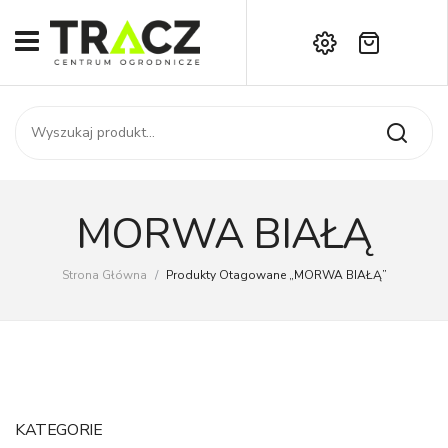
Brak produktów w koszyku.
START
Darmowa dostawa już od 1000 zł!
SKLEP
Zadzwoń:
+42 714 14 00
USŁUGI
Zamówienie
O NAS
Moje konto
MORWA BIAŁĄ
Kontakt
AKTUALNOŚCI
Strona Główna
/
Produkty Otagowane „MORWA BIAŁĄ”
KONTAKT
KATEGORIE