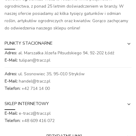
ogrodnictwa, z ponad 25 letnim doświadczeniem w branży. W
naszej ofercie posiadamy aż kilka tysięcy gatunków i odmian
roślin, artykułów ogrodniczych oraz kwiatów. Gorąco zachęcamy
do odwiedzenia naszego
sklepu online
!
PUNKTY STACJONARNE
Adres:
al. Marszałka Józefa Piłsudskiego 94,
92-202 Łódź
E-Mail:
tulipan@tracz.pl
Adres:
ul. Sosnowiec 35, 95-010 Stryków
E-Mail:
handel@tracz.pl
Telefon:
+42 714 14 00
SKLEP INTERNETOWY
E-Mail:
e-tracz@tracz.pl
Telefon:
+48 609 416 072