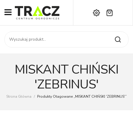
Brak produktów w koszyku.
START
Darmowa dostawa już od 1000 zł!
SKLEP
Zadzwoń:
+42 714 14 00
USŁUGI
Zamówienie
O NAS
Moje konto
MISKANT CHIŃSKI
Kontakt
AKTUALNOŚCI
'ZEBRINUS'
KONTAKT
Strona Główna
/
Produkty Otagowane „MISKANT CHIŃSKI 'ZEBRINUS'”