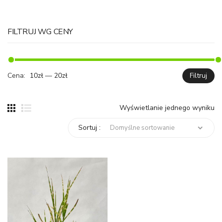
FILTRUJ WG CENY
Cena:
10zł
—
20zł
Filtruj
C
C
mi
ma
Wyświetlanie jednego wyniku
Sortuj :