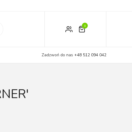
0
Zamówienie
Moje konto
Zadzwoń do nas
+48 512 094 042
Koszyk
RNER'