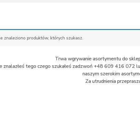
ie znaleziono produktów, których szukasz.
Trwa wgrywanie asortymentu do sklep
nie znalazłeś tego czego szukałeś zadzwoń +48 609 416 072 lub 
naszym szerokim asortyme
Za utrudnienia przeprasz