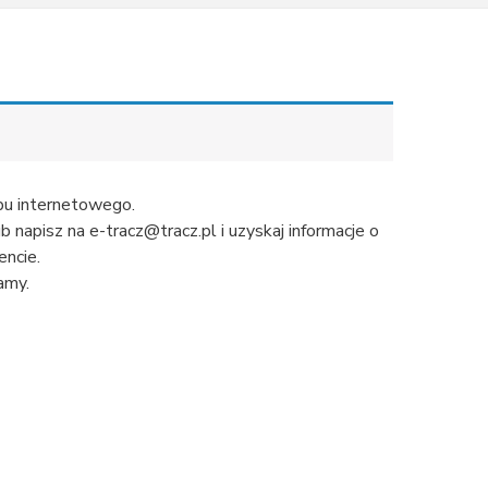
u internetowego.
napisz na e-tracz@tracz.pl i uzyskaj informacje o
ncie.
amy.