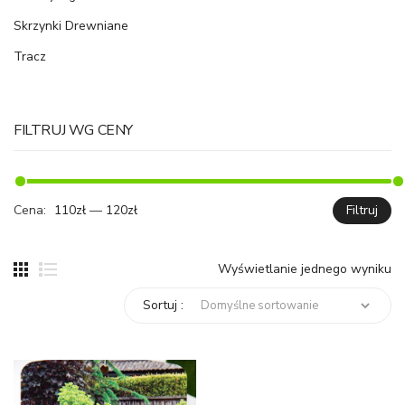
Skrzynki Drewniane
Tracz
FILTRUJ WG CENY
Cena:
110zł
—
120zł
Filtruj
C
C
mi
ma
Wyświetlanie jednego wyniku
Sortuj :