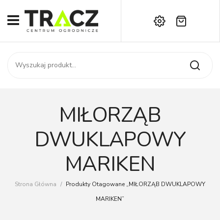
Brak produktów w koszyku.
START
Darmowa dostawa już od 1000 zł!
SKLEP
Zadzwoń:
+42 714 14 00
USŁUGI
Zamówienie
O NAS
Moje konto
MIŁORZĄB
Kontakt
AKTUALNOŚCI
DWUKLAPOWY
KONTAKT
MARIKEN
Strona Główna
/
Produkty Otagowane „MIŁORZĄB DWUKLAPOWY
MARIKEN”