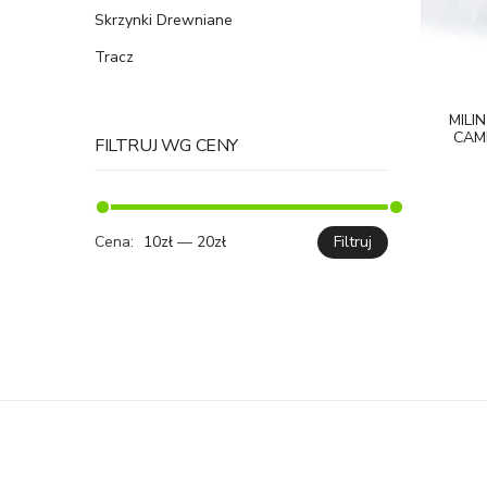
Skrzynki Drewniane
Tracz
MILI
CAM
FILTRUJ WG CENY
Cena:
10zł
—
20zł
Filtruj
Cena
Cena
min.
maks.