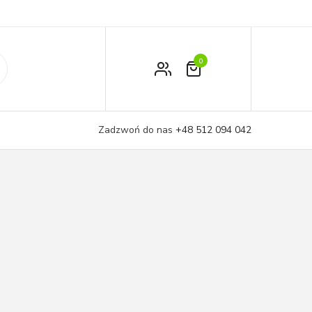
0
Zamówienie
Moje konto
Zadzwoń do nas
+48 512 094 042
Koszyk