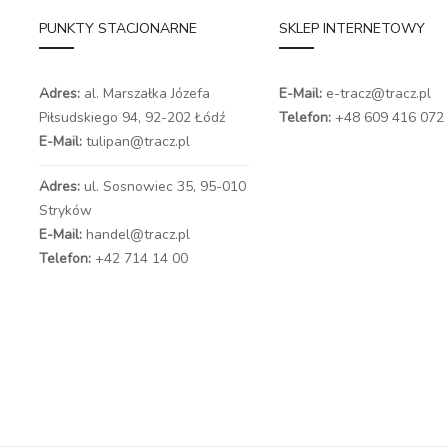
PUNKTY STACJONARNE
SKLEP INTERNETOWY
Adres:
al. Marszałka Józefa
E-Mail:
e-tracz@tracz.pl
Piłsudskiego 94,
92-202 Łódź
Telefon:
+48 609 416 072
E-Mail:
tulipan@tracz.pl
Adres:
ul. Sosnowiec 35, 95-010
Stryków
E-Mail:
handel@tracz.pl
Telefon:
+42 714 14 00