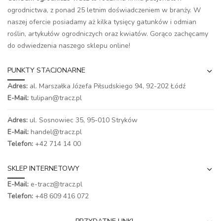
ogrodnictwa, z ponad 25 letnim doświadczeniem w branży. W
naszej ofercie posiadamy aż kilka tysięcy gatunków i odmian
roślin, artykułów ogrodniczych oraz kwiatów. Gorąco zachęcamy
do odwiedzenia naszego
sklepu online
!
PUNKTY STACJONARNE
Adres:
al. Marszałka Józefa Piłsudskiego 94,
92-202 Łódź
E-Mail:
tulipan@tracz.pl
Adres:
ul. Sosnowiec 35, 95-010 Stryków
E-Mail:
handel@tracz.pl
Telefon:
+42 714 14 00
SKLEP INTERNETOWY
E-Mail:
e-tracz@tracz.pl
Telefon:
+48 609 416 072