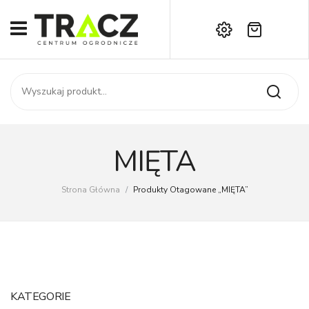
Brak produktów w koszyku.
START
Darmowa dostawa już od 1000 zł!
SKLEP
Zadzwoń:
+42 714 14 00
USŁUGI
Zamówienie
O NAS
Moje konto
MIĘTA
Kontakt
AKTUALNOŚCI
Strona Główna
/
Produkty Otagowane „MIĘTA”
KONTAKT
KATEGORIE