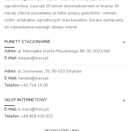
ogrodnictwa, z ponad 25 letnim doświadczeniem w branży. W
naszej ofercie posiadamy aż kilka tysięcy gatunków i odmian
roślin, artykułów ogrodniczych oraz kwiatów. Gorąco zachęcamy
do odwiedzenia naszego
sklepu online
!
PUNKTY STACJONARNE
Adres:
al. Marszałka Józefa Piłsudskiego 94,
92-202 Łódź
E-Mail:
tulipan@tracz.pl
Adres:
ul. Sosnowiec 35, 95-010 Stryków
E-Mail:
handel@tracz.pl
Telefon:
+42 714 14 00
SKLEP INTERNETOWY
E-Mail:
e-tracz@tracz.pl
Telefon:
+48 609 416 072