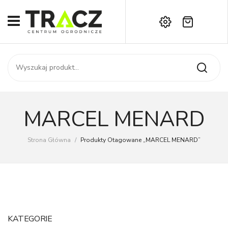
Brak produktów w koszyku.
START
Darmowa dostawa już od 1000 zł!
SKLEP
Zadzwoń:
+42 714 14 00
USŁUGI
Zamówienie
O NAS
Moje konto
MARCEL MENARD
Kontakt
AKTUALNOŚCI
Strona Główna
/
Produkty Otagowane „MARCEL MENARD”
KONTAKT
KATEGORIE