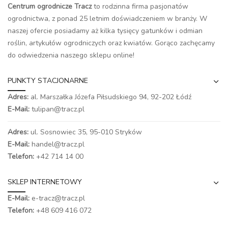
Centrum ogrodnicze Tracz
to rodzinna firma pasjonatów
ogrodnictwa, z ponad 25 letnim doświadczeniem w branży. W
naszej ofercie posiadamy aż kilka tysięcy gatunków i odmian
roślin, artykułów ogrodniczych oraz kwiatów. Gorąco zachęcamy
do odwiedzenia naszego
sklepu online
!
PUNKTY STACJONARNE
Adres:
al. Marszałka Józefa Piłsudskiego 94,
92-202 Łódź
E-Mail:
tulipan@tracz.pl
Adres:
ul. Sosnowiec 35, 95-010 Stryków
E-Mail:
handel@tracz.pl
Telefon:
+42 714 14 00
SKLEP INTERNETOWY
E-Mail:
e-tracz@tracz.pl
Telefon:
+48 609 416 072