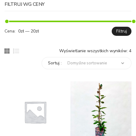
FILTRUJ WG CENY
Cena:
0zł
—
20zł
Filtruj
C
C
mi
ma
Wyświetlanie wszystkich wyników: 4
Sortuj :