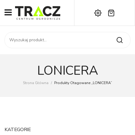
Brak produktów w koszyku.
START
Darmowa dostawa już od 1000 zł!
SKLEP
Zadzwoń:
+42 714 14 00
USŁUGI
Zamówienie
O NAS
Moje konto
LONICERA
Kontakt
AKTUALNOŚCI
Strona Główna
/
Produkty Otagowane „LONICERA”
KONTAKT
KATEGORIE