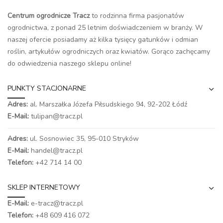
Centrum ogrodnicze Tracz
to rodzinna firma pasjonatów
ogrodnictwa, z ponad 25 letnim doświadczeniem w branży. W
naszej ofercie posiadamy aż kilka tysięcy gatunków i odmian
roślin, artykułów ogrodniczych oraz kwiatów. Gorąco zachęcamy
do odwiedzenia naszego
sklepu online
!
PUNKTY STACJONARNE
Adres:
al. Marszałka Józefa Piłsudskiego 94,
92-202 Łódź
E-Mail:
tulipan@tracz.pl
Adres:
ul. Sosnowiec 35, 95-010 Stryków
E-Mail:
handel@tracz.pl
Telefon:
+42 714 14 00
SKLEP INTERNETOWY
E-Mail:
e-tracz@tracz.pl
Telefon:
+48 609 416 072