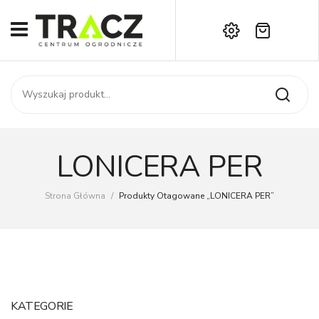
Brak produktów w koszyku.
START
Darmowa dostawa już od 1000 zł!
SKLEP
Zadzwoń:
+42 714 14 00
USŁUGI
Zamówienie
O NAS
Moje konto
LONICERA PER
Kontakt
AKTUALNOŚCI
Strona Główna
/
Produkty Otagowane „LONICERA PER”
KONTAKT
KATEGORIE