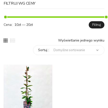
FILTRUJ WG CENY
Cena:
10zł
—
20zł
Filtruj
C
C
mi
ma
Wyświetlanie jednego wyniku
Sortuj :