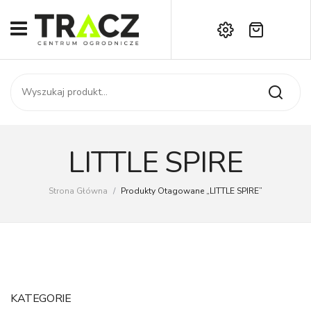
Brak produktów w koszyku.
START
Darmowa dostawa już od 1000 zł!
SKLEP
Zadzwoń:
+42 714 14 00
USŁUGI
Zamówienie
O NAS
Moje konto
LITTLE SPIRE
Kontakt
AKTUALNOŚCI
Strona Główna
/
Produkty Otagowane „LITTLE SPIRE”
KONTAKT
KATEGORIE