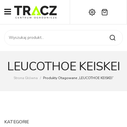
Brak produktów w koszyku.
START
Darmowa dostawa już od 1000 zł!
SKLEP
Zadzwoń:
+42 714 14 00
USŁUGI
Zamówienie
O NAS
Moje konto
LEUCOTHOE KEISKEI
Kontakt
AKTUALNOŚCI
Strona Główna
/
Produkty Otagowane „LEUCOTHOE KEISKEI”
KONTAKT
KATEGORIE