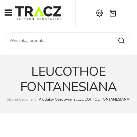
Brak produktów w koszyku.
START
Darmowa dostawa już od 1000 zł!
SKLEP
Zadzwoń:
+42 714 14 00
USŁUGI
Zamówienie
O NAS
Moje konto
LEUCOTHOE
Kontakt
AKTUALNOŚCI
FONTANESIANA
KONTAKT
Strona Główna
/
Produkty Otagowane „LEUCOTHOE FONTANESIANA”