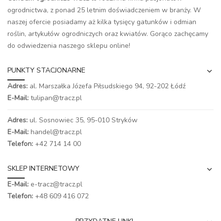
ogrodnictwa, z ponad 25 letnim doświadczeniem w branży. W
naszej ofercie posiadamy aż kilka tysięcy gatunków i odmian
roślin, artykułów ogrodniczych oraz kwiatów. Gorąco zachęcamy
do odwiedzenia naszego
sklepu online
!
PUNKTY STACJONARNE
Adres:
al. Marszałka Józefa Piłsudskiego 94,
92-202 Łódź
E-Mail:
tulipan@tracz.pl
Adres:
ul. Sosnowiec 35, 95-010 Stryków
E-Mail:
handel@tracz.pl
Telefon:
+42 714 14 00
SKLEP INTERNETOWY
E-Mail:
e-tracz@tracz.pl
Telefon:
+48 609 416 072