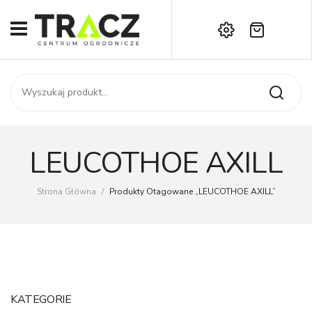
Brak produktów w koszyku.
START
Darmowa dostawa już od 1000 zł!
SKLEP
Zadzwoń:
+42 714 14 00
USŁUGI
Zamówienie
O NAS
Moje konto
LEUCOTHOE AXILL
Kontakt
AKTUALNOŚCI
Strona Główna
/
Produkty Otagowane „LEUCOTHOE AXILL”
KONTAKT
KATEGORIE