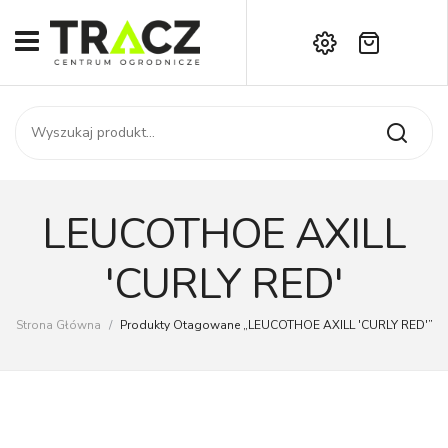
Brak produktów w koszyku.
START
Darmowa dostawa już od 1000 zł!
SKLEP
Zadzwoń:
+42 714 14 00
USŁUGI
Zamówienie
O NAS
Moje konto
LEUCOTHOE AXILL
Kontakt
AKTUALNOŚCI
'CURLY RED'
KONTAKT
Strona Główna
/
Produkty Otagowane „LEUCOTHOE AXILL 'CURLY RED'”