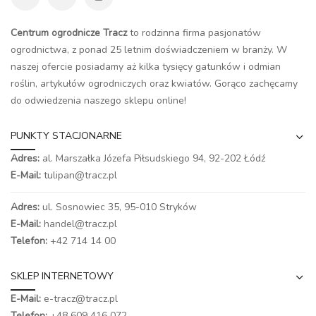
Centrum ogrodnicze Tracz
to rodzinna firma pasjonatów
ogrodnictwa, z ponad 25 letnim doświadczeniem w branży. W
naszej ofercie posiadamy aż kilka tysięcy gatunków i odmian
roślin, artykułów ogrodniczych oraz kwiatów. Gorąco zachęcamy
do odwiedzenia naszego
sklepu online
!
PUNKTY STACJONARNE
Adres:
al. Marszałka Józefa Piłsudskiego 94,
92-202 Łódź
E-Mail:
tulipan@tracz.pl
Adres:
ul. Sosnowiec 35, 95-010 Stryków
E-Mail:
handel@tracz.pl
Telefon:
+42 714 14 00
SKLEP INTERNETOWY
E-Mail:
e-tracz@tracz.pl
Telefon:
+48 609 416 072