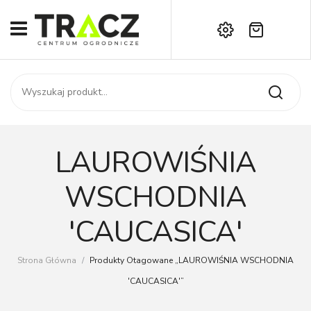
Brak produktów w koszyku.
START
Darmowa dostawa już od 1000 zł!
SKLEP
Zadzwoń:
+42 714 14 00
USŁUGI
Zamówienie
O NAS
Moje konto
LAUROWIŚNIA
Kontakt
AKTUALNOŚCI
WSCHODNIA
KONTAKT
'CAUCASICA'
Strona Główna
/
Produkty Otagowane „LAUROWIŚNIA WSCHODNIA
'CAUCASICA'”