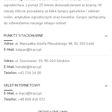
ogrodnictwa, z ponad 25 letnim doświadczeniem w branży. W
naszej ofercie posiadamy aż kilka tysięcy gatunków i odmian
roślin, artykułów ogrodniczych oraz kwiatów. Gorąco zachęcamy
do odwiedzenia naszego
sklepu online
!
PUNKTY STACJONARNE
Adres:
al. Marszałka Józefa Piłsudskiego 94,
92-202 Łódź
E-Mail:
tulipan@tracz.pl
Adres:
ul. Sosnowiec 35, 95-010 Stryków
E-Mail:
handel@tracz.pl
Telefon:
+42 714 14 00
SKLEP INTERNETOWY
E-Mail:
e-tracz@tracz.pl
Telefon:
+48 609 416 072