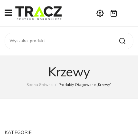
Brak produktów w koszyku.
START
Darmowa dostawa już od 1000 zł!
SKLEP
Zadzwoń:
+42 714 14 00
USŁUGI
Zamówienie
O NAS
Moje konto
Krzewy
Kontakt
AKTUALNOŚCI
Strona Główna
/
Produkty Otagowane „Krzewy”
KONTAKT
KATEGORIE