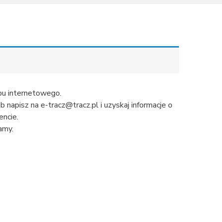
u internetowego.
napisz na e-tracz@tracz.pl i uzyskaj informacje o
ncie.
amy.