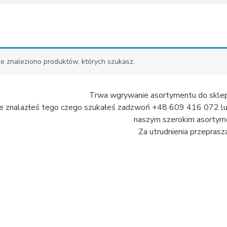
ie znaleziono produktów, których szukasz.
Trwa wgrywanie asortymentu do sklep
nie znalazłeś tego czego szukałeś zadzwoń +48 609 416 072 lub 
naszym szerokim asortyme
Za utrudnienia przeprasz