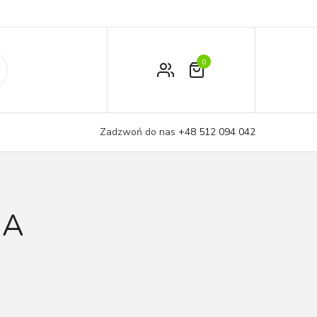
0
Zamówienie
Moje konto
Zadzwoń do nas
+48 512 094 042
Koszyk
NA